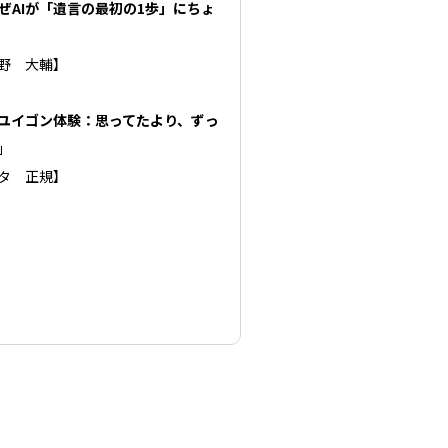
ぜAIが「遺言の最初の1歩」にちょ
 大輔】
Iユイゴン体験：思ってたより、ずっ
」
 正規】