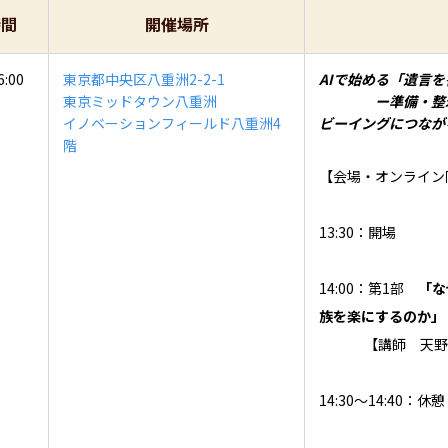
時間
開催場所
6:00
東京都中央区八重洲2-2-1
AIで始める「遺言
東京ミッドタウン八重洲
ー準備・整理す
イノベーションフィールド八重洲4
ビーイングにつなが
階
【会場・オンライン
13:30：開場
14:00：第1部
「な
族を楽にするのか」
【講師 天野
14:30～14:40：休憩